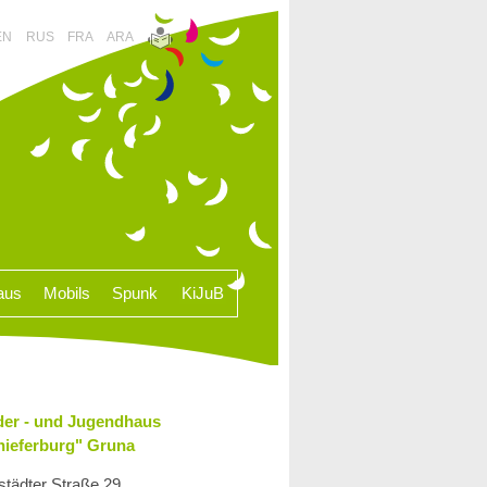
EN
RUS
FRA
ARA
aus
Mobils
Spunk
KiJuB
der - und Jugendhaus
hieferburg" Gruna
städter Straße 29