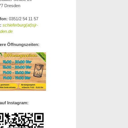
77 Dresden
fon:
0351/2 54 11 57
l:
schieferburg(at)sjr-
sden.de
ere Öffnungszeiten:
auf Instagram: