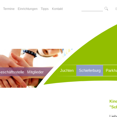
Termine
Einrichtungen
Tipps
Kontakt
Juchten
Schieferburg
Parkh
eschäftsstelle
eschäftsstelle
Mitglieder
Mitglieder
Kin
"Sc
Lieb