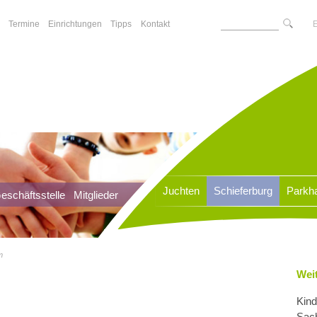
Termine
Einrichtungen
Tipps
Kontakt
Juchten
Schieferburg
Parkh
eschäftsstelle
eschäftsstelle
Mitglieder
Mitglieder
m
Wei
Kind
Sach