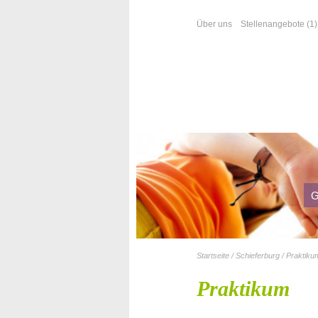
Über uns
Stellenangebote (1)
G
G
Startseite / Schieferburg / Praktiku
Praktikum