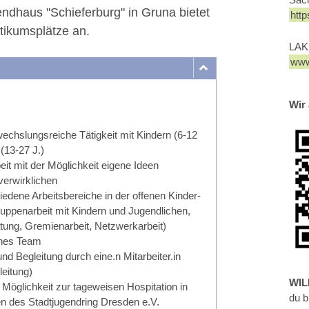
ndhaus "Schieferburg" in Gruna bietet
http
tikumsplätze an.
LAK 
www
Wir 
wechslungsreiche Tätigkeit mit Kindern (6-12
(13-27 J.)
eit mit der Möglichkeit eigene Ideen
verwirklichen
hiedene Arbeitsbereiche in der offenen Kinder-
uppenarbeit mit Kindern und Jugendlichen,
tung, Gremienarbeit, Netzwerkarbeit)
fenes Team
nd Begleitung durch eine.n Mitarbeiter.in
leitung)
WI
Möglichkeit zur tageweisen Hospitation in
du b
n des Stadtjugendring Dresden e.V.