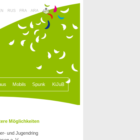
EN
RUS
FRA
ARA
aus
Mobils
Spunk
KiJuB
tere Möglichkeiten
er- und Jugendring
sen e. V.