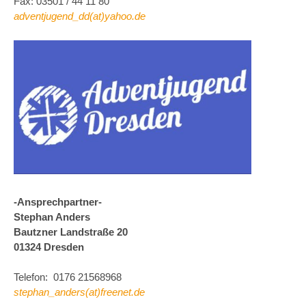
Fax: 03501 / 44 11 80
adventjugend_dd(at)yahoo.de
-Ansprechpartner-
Stephan Anders
Bautzner Landstraße 20
01324 Dresden
Telefon: 0176 21568968
stephan_anders(at)freenet.de